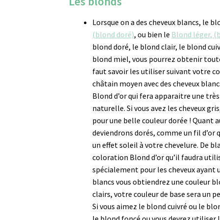
Les blonds
Lorsque on a des cheveux blancs, le bl
(blond doré)
, ou bien le
Blond léger, (b
blond doré, le blond clair, le blond cui
blond miel, vous pourrez obtenir tout
faut savoir les utiliser suivant votre c
châtain moyen avec des cheveux blancs,
Blond d’or qui fera apparaitre une très
naturelle. Si vous avez les cheveux gris,
pour une belle couleur dorée ! Quant a
deviendrons dorés, comme un fil d’or 
un effet soleil à votre chevelure. De bla
coloration Blond d’or qu’il faudra util
spécialement pour les cheveux ayant u
blancs vous obtiendrez une couleur blo
clairs, votre couleur de base sera un pe
Si vous aimez le blond cuivré ou le blo
le blond foncé ou vous devrez utiliser l