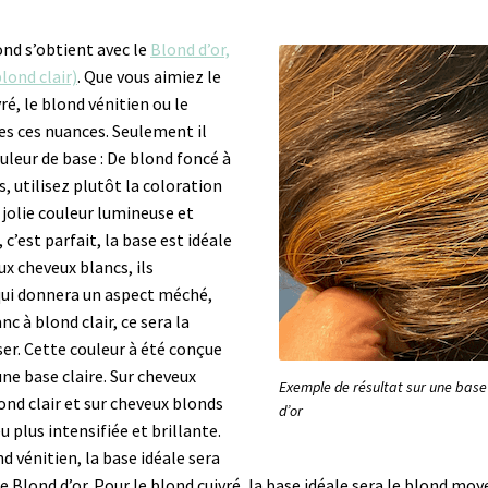
ond s’obtient avec le
Blond d’or,
lond clair)
. Que vous aimiez le
vré, le blond vénitien ou le
es ces nuances. Seulement il
ouleur de base : De blond foncé à
 utilisez plutôt la coloration
 jolie couleur lumineuse et
 c’est parfait, la base est idéale
ux cheveux blancs, ils
qui donnera un aspect méché,
nc à blond clair, ce sera la
iser. Cette couleur à été conçue
ne base claire. Sur cheveux
Exemple de résultat sur une base 
nd clair et sur cheveux blonds
d’or
u plus intensifiée et brillante.
nd vénitien, la base idéale sera
e Blond d’or. Pour le blond cuivré, la base idéale sera le blond moye