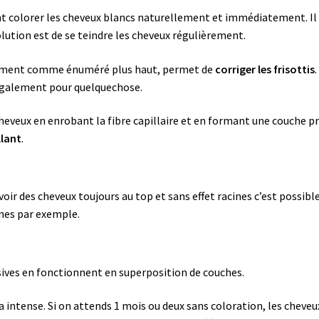
t colorer les cheveux blancs naturellement et immédiatement. Il n
lution est de se teindre les cheveux régulièrement.
ellement comme énuméré plus haut, permet de
corriger les frisottis
 également pour quelquechose.
veux en enrobant la fibre capillaire et en formant une couche prote
llant
.
oir des cheveux toujours au top et sans effet racines c’est possible
nes par exemple.
sives en fonctionnent en superposition de couches.
era intense. Si on attends 1 mois ou deux sans coloration, les cheve