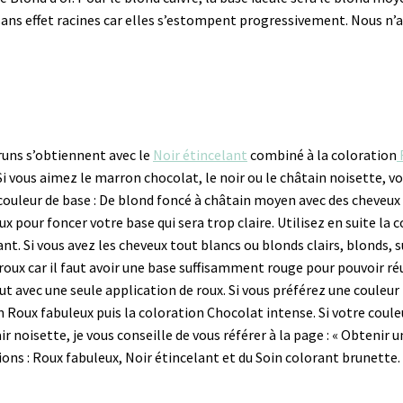
sans effet racines car elles s’estompent progressivement. Nous n’a
runs s’obtiennent avec le
Noir étincelant
combiné à la coloration
 Si vous aimez le marron chocolat, le noir ou le châtain noisette, v
 couleur de base : De blond foncé à châtain moyen avec des cheveux b
x pour foncer votre base qui sera trop claire. Utilisez en suite la
lant. Si vous avez les cheveux tout blancs ou blonds clairs, blonds
ux car il faut avoir une base suffisamment rouge pour pouvoir réus
ut avec une seule application de roux. Si vous préférez une couleu
n Roux fabuleux puis la coloration Chocolat intense. Si votre coule
r noisette, je vous conseille de vous référer à la page : « Obtenir 
ions : Roux fabuleux, Noir étincelant et du Soin colorant brunette.