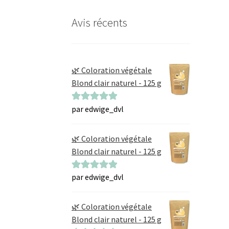
Avis récents
🌿 Coloration végétale
Blond clair naturel - 125 g
par edwige_dvl
Note
5
sur 5
🌿 Coloration végétale
Blond clair naturel - 125 g
par edwige_dvl
Note
5
sur 5
🌿 Coloration végétale
Blond clair naturel - 125 g