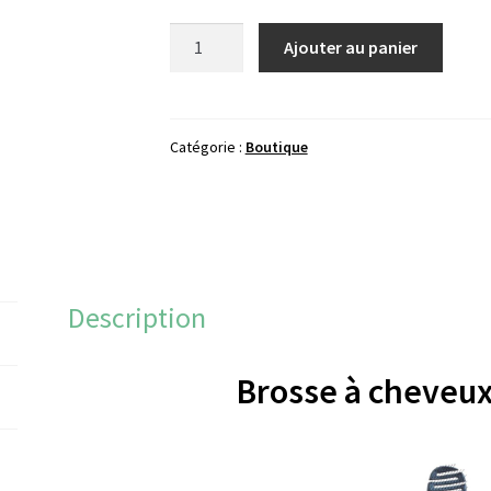
quantité
Ajouter au panier
de
Brosse
démêlante
Catégorie :
Boutique
Description
Brosse à cheveu