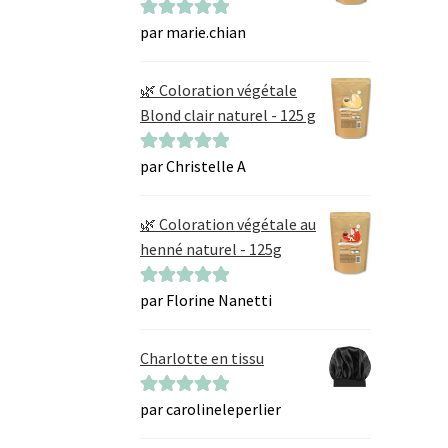
par marie.chian
Note
5
sur 5
🌿 Coloration végétale
Blond clair naturel - 125 g
par Christelle A
Note
5
sur 5
🌿 Coloration végétale au
henné naturel - 125g
par Florine Nanetti
Note
5
sur 5
Charlotte en tissu
par carolineleperlier
Note
5
sur 5